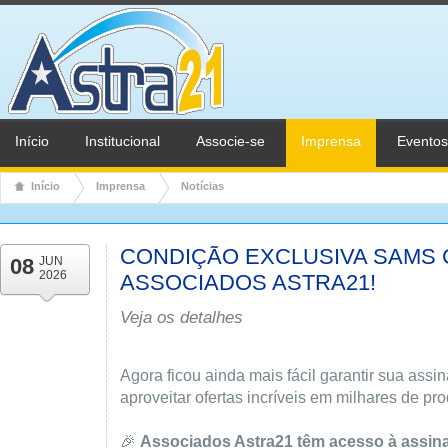
Início
Institucional
Associe-se
Imprensa
Eventos
Início
Imprensa
Notícias
CONDIÇÃO EXCLUSIVA SAMS 
08
JUN
2026
ASSOCIADOS ASTRA21!
Veja os detalhes
Agora ficou ainda mais fácil garantir sua ass
aproveitar ofertas incríveis em milhares de pro
🎉
Associados Astra21 têm acesso à assina