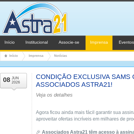
Início
Institucional
Associe-se
Imprensa
Eventos
Início
Imprensa
Notícias
CONDIÇÃO EXCLUSIVA SAMS 
08
JUN
2026
ASSOCIADOS ASTRA21!
Veja os detalhes
Agora ficou ainda mais fácil garantir sua ass
aproveitar ofertas incríveis em milhares de pro
🎉
Associados Astra21 têm acesso à assina