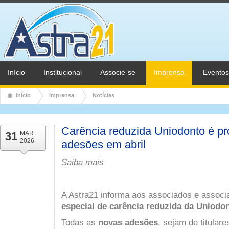
Início
Institucional
Associe-se
Imprensa
Eventos
Início
Imprensa
Notícias
Carência reduzida Uniodonto é p
31
MAR
2026
adesões em abril
Saiba mais
A Astra21 informa aos associados e assoc
especial de carência reduzida da Uniodon
Todas as
novas adesões
, sejam de titular