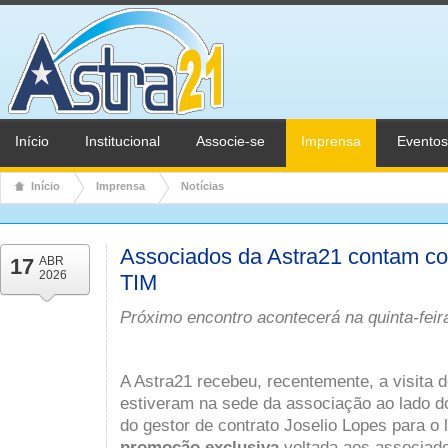
Início
Institucional
Associe-se
Imprensa
Eventos
Início
Imprensa
Notícias
Associados da Astra21 contam c
17
ABR
2026
TIM
Próximo encontro acontecerá na quinta-feira
A Astra21 recebeu, recentemente, a visita 
estiveram na sede da associação ao lado d
do gestor de contrato
Joselio Lopes
para o 
promoção exclusiva
voltada aos associado