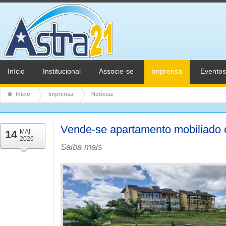
Início
Institucional
Associe-se
Imprensa
Eventos
Início
Imprensa
Notícias
Vende-se apartamento mobiliado
14
MAI
2026
Saiba mais