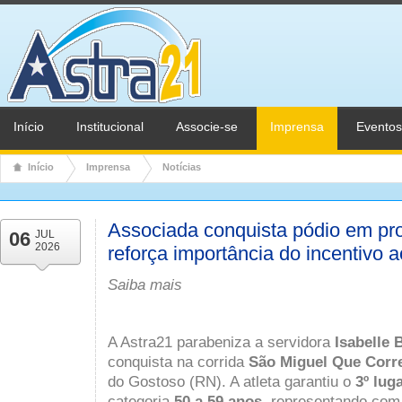
Início
Institucional
Associe-se
Imprensa
Eventos
Início
Imprensa
Notícias
Associada conquista pódio em pro
06
JUL
2026
reforça importância do incentivo 
Saiba mais
A Astra21 parabeniza a servidora
Isabelle 
conquista na corrida
São Miguel Que Corr
do Gostoso (RN). A atleta garantiu o
3º lug
categoria
50 a 59 anos
, representando com