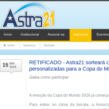
Início
Institucional
Associe-se
Imprensa
Eventos
Início
Imprensa
Notícias
RETIFICADO - Astra21 sorteará 
15
MAI
2026
personalizadas para a Copa do 
Saiba como participar
A emoção da Copa do Mundo 2026 já começou
Para entrar no clima da torcida, a Associa