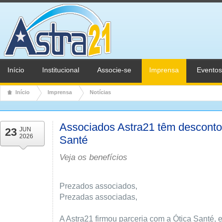
Início
Institucional
Associe-se
Imprensa
Eventos
Início
Imprensa
Notícias
Associados Astra21 têm desconto
23
JUN
2026
Santé
Veja os benefícios
Prezados associados,
Prezadas associadas,
A Astra21 firmou parceria com a Ótica Santé,