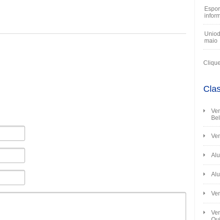
Espor
infor
Uniod
maio
Cliqu
Clas
Ven
Bel
Ven
Alu
Alu
Ve
Ven
Qui