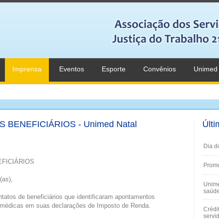
Imprensa
Eventos
Esporte
Convênios
Unimed
BENEFICIÁRIOS - Unimed Natal
Últi
Dia d
FICIÁRIOS
Promo
(as),
Unime
saúde
tatos de beneficiários que identificaram apontamentos
 médicas em suas declarações de Imposto de Renda.
Crédi
servi