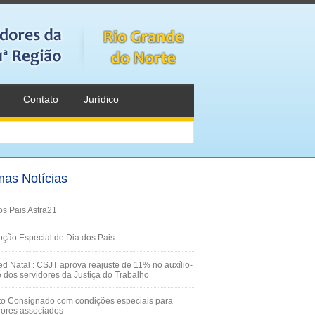
Contato
Jurídico
mas Notícias
os Pais Astra21
ção Especial de Dia dos Pais
d Natal : CSJT aprova reajuste de 11% no auxílio-
 dos servidores da Justiça do Trabalho
to Consignado com condições especiais para
dores associados