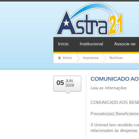
Início
Institucional
Associe-se
Início
Imprensa
Notícias
COMUNICADO AOS 
05
JUN
2026
Leia as informações
COMUNICADO AOS BENE
Prezados(as) Beneficiários
A Unimed tem recebido con
relacionados às despesas