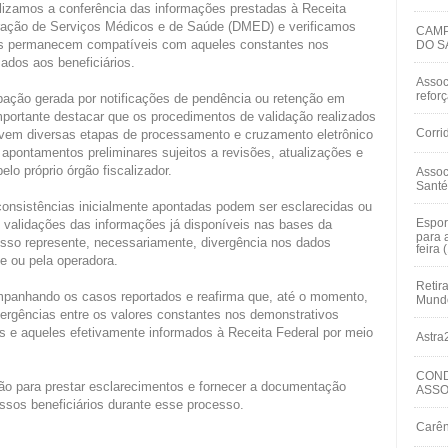
alizamos a conferência das informações prestadas à Receita
aração de Serviços Médicos e de Saúde (DMED) e verificamos
CAMP
dos permanecem compatíveis com aqueles constantes nos
DO S
zados aos beneficiários.
Assoc
refor
ção gerada por notificações de pendência ou retenção em
mportante destacar que os procedimentos de validação realizados
Corri
lvem diversas etapas de processamento e cruzamento eletrônico
apontamentos preliminares sujeitos a revisões, atualizações e
lo próprio órgão fiscalizador.
Assoc
Santé
consistências inicialmente apontadas podem ser esclarecidas ou
Espor
validações das informações já disponíveis nas bases da
para 
isso represente, necessariamente, divergência nos dados
feira 
te ou pela operadora.
Retir
anhando os casos reportados e reafirma que, até o momento,
Mundo
vergências entre os valores constantes nos demonstrativos
os e aqueles efetivamente informados à Receita Federal por meio
Astra
COND
o para prestar esclarecimentos e fornecer a documentação
ASSO
ossos beneficiários durante esse processo.
Carên