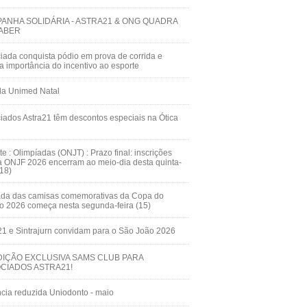
ANHA SOLIDÁRIA - ASTRA21 & ONG QUADRA
ABER
iada conquista pódio em prova de corrida e
ça importância do incentivo ao esporte
da Unimed Natal
iados Astra21 têm descontos especiais na Ótica
te : Olimpíadas (ONJT) : Prazo final: inscrições
a ONJF 2026 encerram ao meio-dia desta quinta-
(18)
ada das camisas comemorativas da Copa do
 2026 começa nesta segunda-feira (15)
21 e Sintrajurn convidam para o São João 2026
IÇÃO EXCLUSIVA SAMS CLUB PARA
CIADOS ASTRA21!
cia reduzida Uniodonto - maio