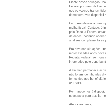
Diante dessa situação, re
Federal por meio da Decl
que os valores transmiti
demonstrativos disponibili
Compreendemos a preocupa
malha fiscal. Contudo, é i
pela Receita Federal envo
de dados, podendo ocorrer 
análises complementares pe
Em diversas situações, in
reprocessadas após novas 
Receita Federal, sem que 
informados pelo contribuin
A Unimed permanece acomp
não foram identificadas di
fornecidos aos beneficiári
da DMED.
Permanecemos à disposiçã
necessária para auxiliar n
Atenciosamente,