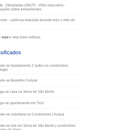
te : Olimpíadas (ONJT) : Vôlei masculino -
mações sobre treinamentos
onto - carência reduzida durante todo o mês de
e
aqui
e veja mais notícias.
sificados
de-se Apartamento 2 suítes no condomínio
lagio
de-se Aparelho Celular
ga-se casa na Serra de São Bento
ga-se apartamento em Tirol
nde-se cobertura no Condomínio LAcqua
de-se lote em Serra de São Bento | condomínio
ntas da Serra