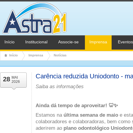
Início
Institucional
Associe-se
Imprensa
Eventos
Início
Imprensa
Notícias
Carência reduzida Uniodonto - ma
28
MAI
2026
Saiba as informações
Ainda dá tempo de aproveitar! 🦷✨
Estamos na
última semana de maio
e esta
colaboradores e colaboradoras, bem como 
aderirem ao
plano odontológico Uniodont