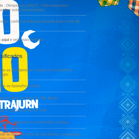
te : Olimpíadas (ONJT) : Vôlei masculino -
mações sobre treinamentos
onto - carência reduzida durante todo o mês de
e
aqui
e veja mais notícias.
sificados
de-se Apartamento 2 suítes no condomínio
lagio
de-se Aparelho Celular
ga-se casa na Serra de São Bento
ga-se apartamento em Tirol
nde-se cobertura no Condomínio LAcqua
de-se lote em Serra de São Bento | condomínio
ntas da Serra