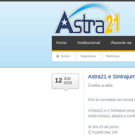
Início
Institucional
Associe-se
Início
Imprensa
Notícias
Astra21 e Sintraju
12
JUN
2026
Confira a data
Ocê tá convidado pro arrai
A Astra21 e o Sintrajurn pre
muita música, alegria e conf
📅 Dia 25 de junho
⏰ A partir das 14h