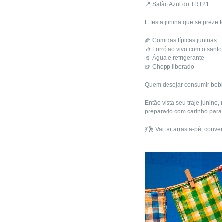
📍 Salão Azul do TRT21
E festa junina que se preze 
🌽 Comidas típicas juninas
🎶 Forró ao vivo com o sanf
🥤 Água e refrigerante
🍺 Chopp liberado
Quem desejar consumir bebid
Então vista seu traje junin
preparado com carinho para s
💃🕺 Vai ter arrasta-pé, con