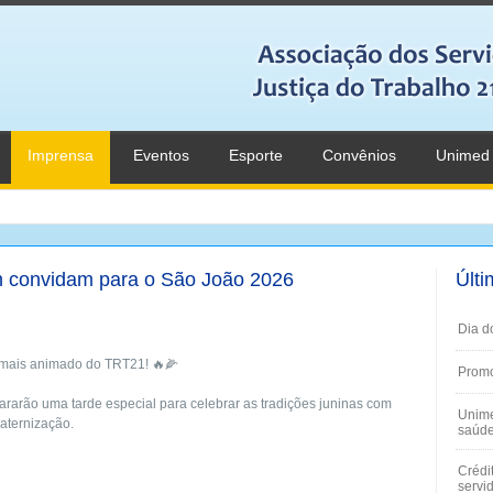
Imprensa
Eventos
Esporte
Convênios
Unimed
rn convidam para o São João 2026
Últi
Dia d
á mais animado do TRT21! 🔥🌽
Promo
pararão uma tarde especial para celebrar as tradições juninas com
Unime
raternização.
saúde
Crédi
servi