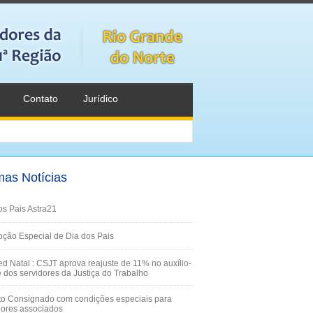
Contato
Jurídico
mas Notícias
os Pais Astra21
ção Especial de Dia dos Pais
d Natal : CSJT aprova reajuste de 11% no auxílio-
 dos servidores da Justiça do Trabalho
to Consignado com condições especiais para
dores associados