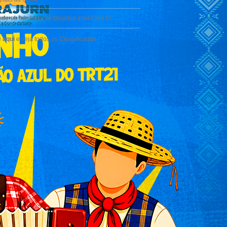
de-se computador Desktop Intel Core I7
e
aqui
e veja todos os Classificados.