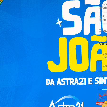
Espor
infor
Uniod
maio
Cliqu
Clas
Ven
Bel
Ven
Alu
Alu
Ve
Ven
Qui