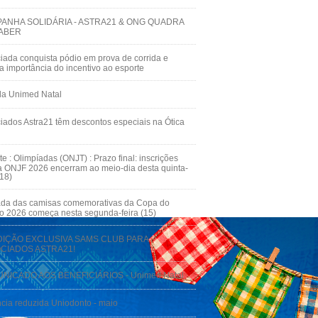
ANHA SOLIDÁRIA - ASTRA21 & ONG QUADRA
ABER
iada conquista pódio em prova de corrida e
ça importância do incentivo ao esporte
da Unimed Natal
iados Astra21 têm descontos especiais na Ótica
te : Olimpíadas (ONJT) : Prazo final: inscrições
a ONJF 2026 encerram ao meio-dia desta quinta-
(18)
ada das camisas comemorativas da Copa do
 2026 começa nesta segunda-feira (15)
IÇÃO EXCLUSIVA SAMS CLUB PARA
CIADOS ASTRA21!
NICADO AOS BENEFICIÁRIOS - Unimed Natal
cia reduzida Uniodonto - maio