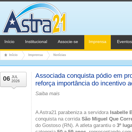
Início
Institucional
Associe-se
Imprensa
Eventos
Início
Imprensa
Notícias
Associada conquista pódio em pro
06
JUL
2026
reforça importância do incentivo 
Saiba mais
A Astra21 parabeniza a servidora
Isabelle 
conquista na corrida
São Miguel Que Corr
do Gostoso (RN). A atleta garantiu o
3º lug
categoria
50 a 59 anos
, representando com