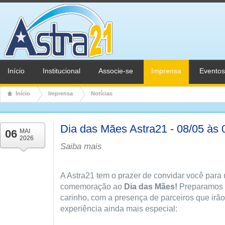
Início
Institucional
Associe-se
Imprensa
Eventos
Início
Imprensa
Notícias
Dia das Mães Astra21 - 08/05 às
06
MAI
2026
Saiba mais
A Astra21 tem o prazer de convidar você par
comemoração ao
Dia das Mães!
Preparamos 
carinho, com a presença de parceiros que irã
experiência ainda mais especial: