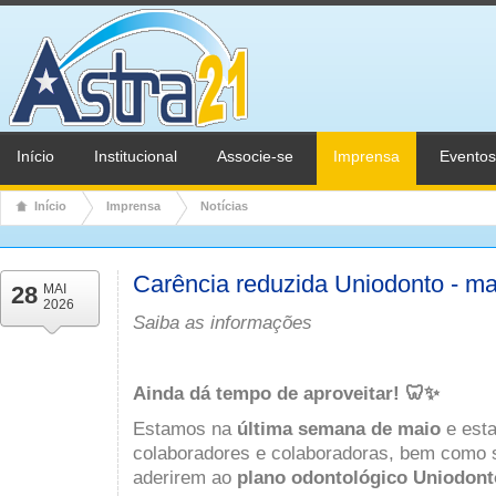
Início
Institucional
Associe-se
Imprensa
Eventos
Início
Imprensa
Notícias
Carência reduzida Uniodonto - ma
28
MAI
2026
Saiba as informações
Ainda dá tempo de aproveitar! 🦷✨
Estamos na
última semana de maio
e esta
colaboradores e colaboradoras, bem como 
aderirem ao
plano odontológico Uniodont