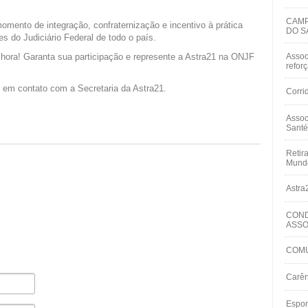
CAMP
mento de integração, confraternização e incentivo à prática
DO S
es do Judiciário Federal de todo o país.
 hora! Garanta sua participação e represente a Astra21 na ONJF
Assoc
refor
 em contato com a Secretaria da Astra21.
Corri
Assoc
Santé
Retir
Mundo
Astra
COND
ASSO
COMU
Carên
Espor