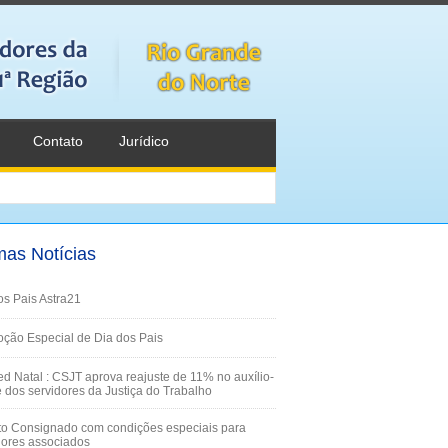
Contato
Jurídico
mas Notícias
os Pais Astra21
ção Especial de Dia dos Pais
d Natal : CSJT aprova reajuste de 11% no auxílio-
 dos servidores da Justiça do Trabalho
to Consignado com condições especiais para
dores associados