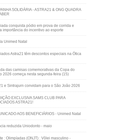
ANHA SOLIDÁRIA - ASTRA21 & ONG QUADRA
ABER
iada conquista pódio em prova de corrida e
ça importância do incentivo ao esporte
da Unimed Natal
iados Astra21 têm descontos especiais na Ótica
ada das camisas comemorativas da Copa do
 2026 começa nesta segunda-feira (15)
21 e Sintrajurn convidam para o São João 2026
IÇÃO EXCLUSIVA SAMS CLUB PARA
CIADOS ASTRA21!
NICADO AOS BENEFICIÁRIOS - Unimed Natal
cia reduzida Uniodonto - maio
te : Olimpíadas (ONJT) : Vôlei masculino -