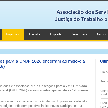
Imprensa
Eventos
Esporte
Convênios
Unimed
ições para a ONJF 2026 encerram ao meio-dia
Últi
18)
Dia d
Promo
ociados e associadas que as inscrições para a
23ª Olimpíada
ederal (ONJF 2026)
seguem abertas apenas até
às 12h (meio-
Unime
saúde
par devem realizar sua inscrição dentro do prazo estabelecido.
Crédi
scrições, não será possível incluir novos participantes na
servi