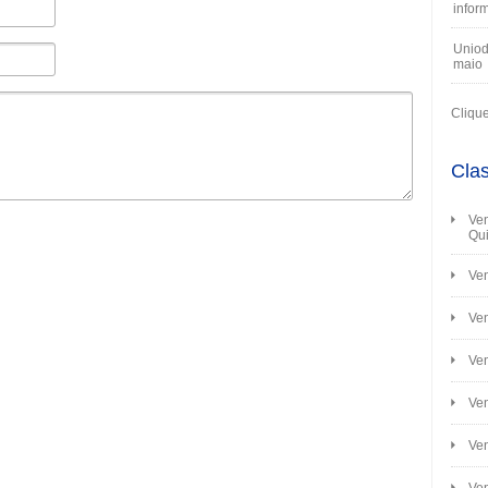
infor
Uniod
maio
Cliqu
Clas
Ven
Qui
Ven
Ven
Ven
Ve
Ven