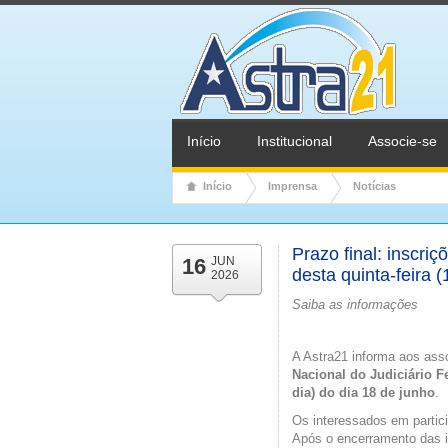
Início
Institucional
Associe-se
Início
Imprensa
Notícias
Prazo final: inscr
16
JUN
desta quinta-feira (
2026
Saiba as informações
A Astra21 informa aos ass
Nacional do Judiciário F
dia) do dia 18 de junho
.
Os interessados em partici
Após o encerramento das in