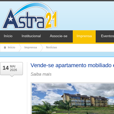
Início
Institucional
Associe-se
Imprensa
Eventos
Início
Imprensa
Notícias
Vende-se apartamento mobiliado
14
MAI
2026
Saiba mais