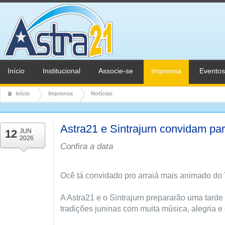
Início
Institucional
Associe-se
Imprensa
Eventos
Início
Imprensa
Notícias
Astra21 e Sintrajurn convidam pa
12
JUN
2026
Confira a data
Ocê tá convidado pro arraiá mais animado do
A Astra21 e o Sintrajurn prepararão uma tarde
tradições juninas com muita música, alegria e 