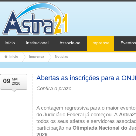
Início
Institucional
Associe-se
Imprensa
Eventos
Início
Imprensa
Notícias
Abertas as inscrições para a ON
09
MAI
2026
Confira o prazo
A contagem regressiva para o maior evento 
do Judiciário Federal já começou. A
Astra2
todos os seus atletas e servidores associa
participação na
Olimpíada Nacional do Jud
2026
.