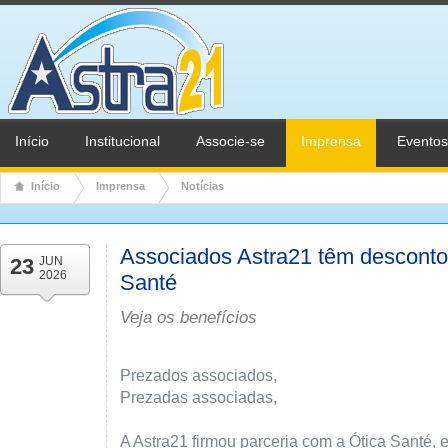
Início
Institucional
Associe-se
Imprensa
Eventos
Início
Imprensa
Notícias
Associados Astra21 têm desconto
23
JUN
2026
Santé
Veja os benefícios
Prezados associados,
Prezadas associadas,
A Astra21 firmou parceria com a Ótica Santé,