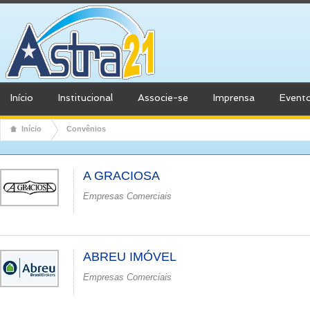
Início
Institucional
Associe-se
Imprensa
Event
Início
Convênios
A GRACIOSA
Empresas Comerciais
ABREU IMÓVEL
Empresas Comerciais