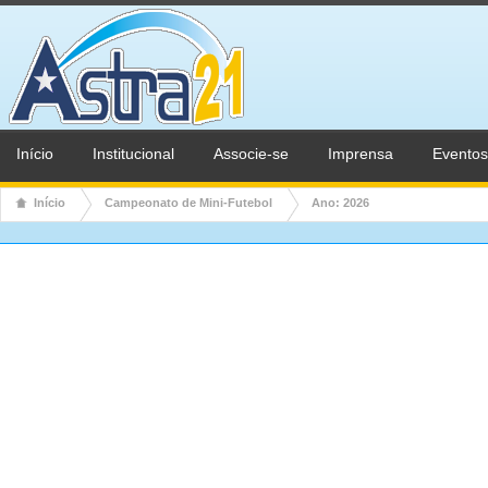
Início
Institucional
Associe-se
Imprensa
Eventos
Início
Campeonato de Mini-Futebol
Ano: 2026