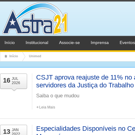
Início
Institucional
Associe-se
Imprensa
Eventos
Início
Unimed
CSJT aprova reajuste de 11% no 
16
JUL
2026
servidores da Justiça do Trabalho
Saiba o que mudou
Leia Mais
Especialidades Disponíveis no Ce
13
JAN
2022