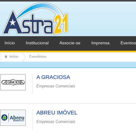
Início
Institucional
Associe-se
Imprensa
Eventos
Início
Convênios
A GRACIOSA
Empresas Comerciais
ABREU IMÓVEL
Empresas Comerciais