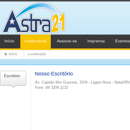
Início
Institucional
Associe-se
Imprensa
Eventos
Início
Localização
Nosso Escritório
Escritório
Av. Capitão Mor Gouveia, 3104 - Lagoa Nova - Natal/RN
Fone: 84 3206-1132