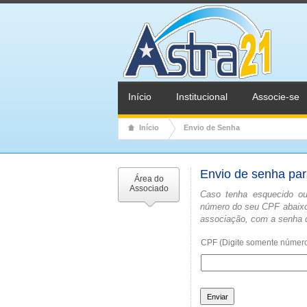
Início
Institucional
Associe-se
Início
Envio de Senha
Envio de senha par
Área do
Associado
Caso tenha esquecido ou,
número do seu CPF abaixo
associação, com a senha 
CPF (Digite somente número