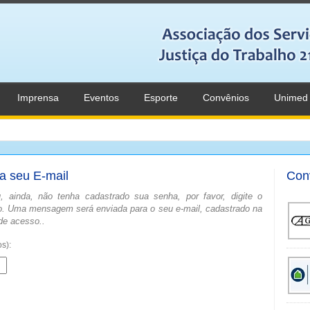
Imprensa
Eventos
Esporte
Convênios
Unimed
a seu E-mail
Con
 ainda, não tenha cadastrado sua senha, por favor, digite o
. Uma mensagem será enviada para o seu e-mail, cadastrado na
de acesso..
s):